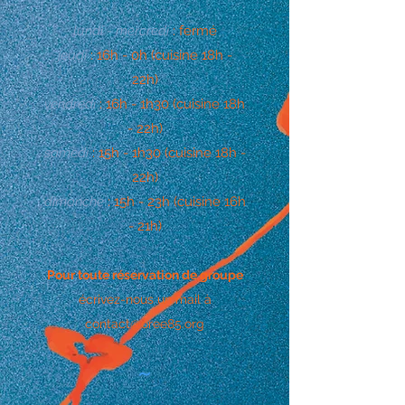
lundi - mercredi
: fermé
jeudi
: 16h - 0h (cuisine 18h -
22h)
vendredi
: 16h - 1h30 (cuisine 18h
- 22h)
samedi
: 15h - 1h30 (cuisine 18h -
22h)
dimanche
: 15h - 23h (cuisine 16h
- 21h)
Pour toute réservation de groupe
écrivez-nous un mail à
contact@oree85.org
~