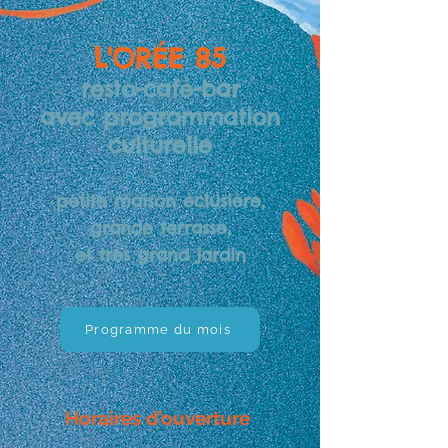
L'ORÉE 85
resto-café-bar
avec programmation
culturelle
petite maison éclusière,
grande terrasse,
et très grand jardin
Programme du mois
Horaires d'ouverture