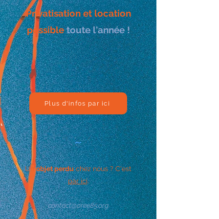
Privatisation et location
possible
toute l'année !
Plus d'infos par ici
~
Un
objet perdu
chez nous ? C'est
par ici
.
contact@oree85.org